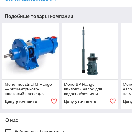
Подобные товары компании
Mono Industrial M Range
Mono BP Range —
Mono
— эксцентриково-
винтовой насос для
насо
шнековый насос для
водоснабжения и
на м
вязких и загрязнённых
общепромышленных
Plac
Цену уточняйте
Цену уточняйте
Цен
сред
задач
О нас
Рейтинг не сформирован