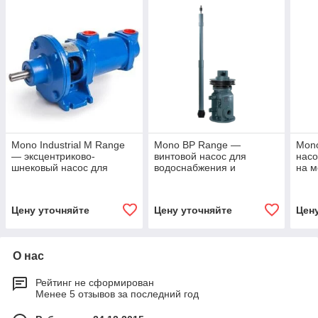
Mono Industrial M Range
Mono BP Range —
Mono
— эксцентриково-
винтовой насос для
насо
шнековый насос для
водоснабжения и
на м
вязких и загрязнённых
общепромышленных
Plac
сред
задач
Цену уточняйте
Цену уточняйте
Цен
О нас
Рейтинг не сформирован
Менее 5 отзывов за последний год