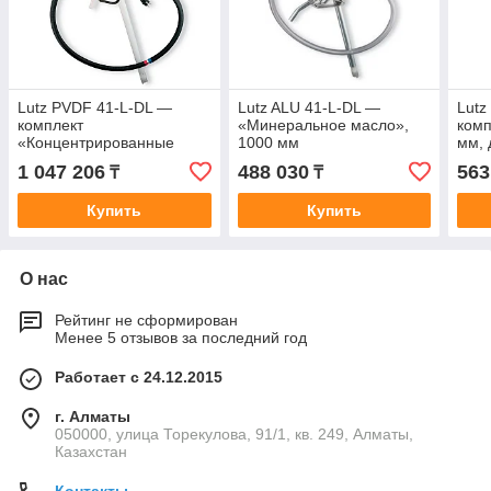
Lutz PVDF 41-L-DL —
Lutz ALU 41-L-DL —
Lutz
комплект
«Минеральное масло»,
комп
«Концентрированные
1000 мм
мм, 
кислоты и щёлочи», 1200
1 047 206
488 030
563
₸
₸
мм, двигатель MA II 3
Купить
Купить
О нас
Рейтинг не сформирован
Менее 5 отзывов за последний год
Работает с 24.12.2015
г. Алматы
050000, улица Торекулова, 91/1, кв. 249, Алматы,
Казахстан