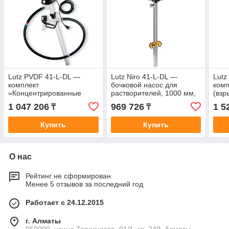
Lutz PVDF 41-L-DL —
Lutz Niro 41-L-DL —
Lutz
комплект
бочковой насос для
ком
«Концентрированные
растворителей, 1000 мм,
(вз
кислоты и щёлочи», 1200
двигатель ME II 3
1200
1 047 206
969 726
1 5
₸
₸
мм, двигатель MA II 3
3
Купить
Купить
О нас
Рейтинг не сформирован
Менее 5 отзывов за последний год
Работает с 24.12.2015
г. Алматы