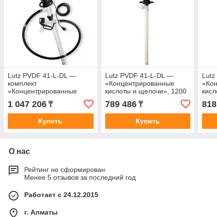
Lutz PVDF 41-L-DL —
Lutz PVDF 41-L-DL —
Lutz
комплект
«Концентрированные
«Ко
«Концентрированные
кислоты и щелочи», 1200
кисл
кислоты и щёлочи», 1200
мм, MA II 3
мм, 
1 047 206
789 486
818
₸
₸
мм, двигатель MA II 3
Купить
Купить
О нас
Рейтинг не сформирован
Менее 5 отзывов за последний год
Работает с 24.12.2015
г. Алматы