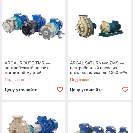
расходе до 1600 мкц / га, более 100 мы добавляем наиболее
полный итальянский ассортимент
пневматических
насосов
(от 1/4 "до 4") с металлическими или пластиковыми
решениями, подходящими для самых разных потребностей
рынка.
ARGAL ROUTE TMR —
ARGAL SATURNevo ZMS —
центробежный насос с
центробежный насос из
магнитной муфтой
стеклопластика, до 1350 м³/ч
Под заказ
Под заказ
Цену уточняйте
Цену уточняйте