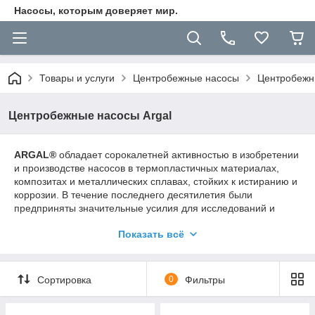
Насосы, которым доверяет мир.
Товары и услуги
Центробежные насосы
Центробежн
Центробежные насосы Argal
ARGAL®
обладает сорокалетней активностью в изобретении
и производстве насосов в термопластичных материалах,
композитах и ​​металлических сплавах, стойких к истиранию и
коррозии. В течение последнего десятилетия были
предприняты значительные усилия для исследований и
разработок по всему производству, и был достигнут ряд
Показать всё
полностью новых насосов как в механической, так и в
гидравлической системах.
Сегодня компания имеет широкий спектр электрических
Сортировка
0
Фильтры
насосов в основных полимерных полимерах и в
стекловолокне для промышленного применения, для
которых требуется температура от -40 ° C до + 130 ° C, при